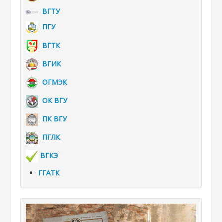
ВГТУ
ПГУ
ВГТК
ВГИК
ОГМЭК
ОК ВГУ
ПК ВГУ
ПГЛК
ВГКЭ
ГГАТК