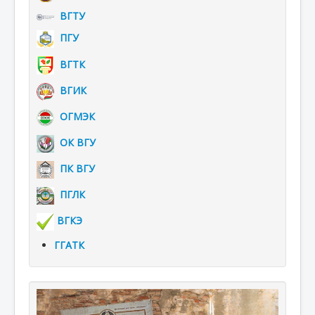
ВГТУ
ПГУ
ВГТК
ВГИК
ОГМЭК
ОК ВГУ
ПК ВГУ
ПГЛК
ВГКЭ
ГГАТК