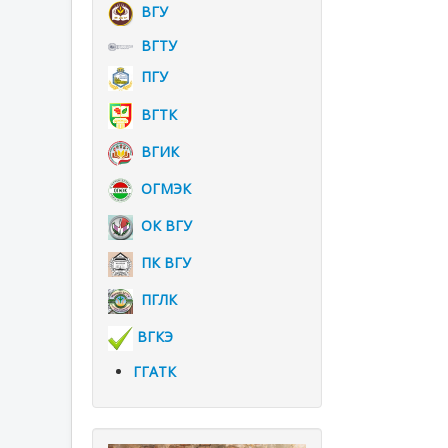
ВГУ
ВГТУ
ПГУ
ВГТК
ВГИК
ОГМЭК
ОК ВГУ
ПК ВГУ
ПГЛК
ВГКЭ
ГГАТК