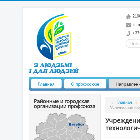
2100
E-ma
+375
Искать.
Главная
О профсоюзе
Направлен
Районные и городская
Главная
организации профсоюза
Учреждение обр
Учреждени
технологи