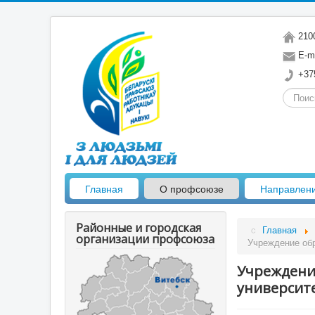
2100
E-ma
+375
Искать.
Главная
О профсоюзе
Направлен
Районные и городская
Главная
организации профсоюза
Учреждение обр
Учреждени
университ