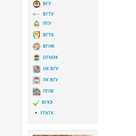
ВГУ
ВГТУ
ПГУ
ВГТК
ВГИК
ОГМЭК
ОК ВГУ
ПК ВГУ
ПГЛК
ВГКЭ
ГГАТК