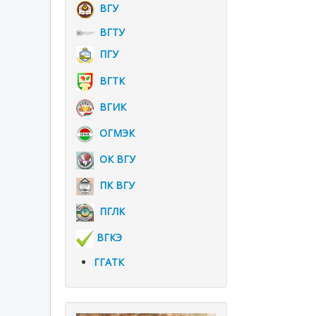
ВГУ
ВГТУ
ПГУ
ВГТК
ВГИК
ОГМЭК
ОК ВГУ
ПК ВГУ
ПГЛК
ВГКЭ
ГГАТК