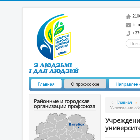
2100
E-ma
+375
Искать.
Главная
О профсоюзе
Направлен
Районные и городская
Главная
организации профсоюза
Учреждение обр
Учреждени
университ