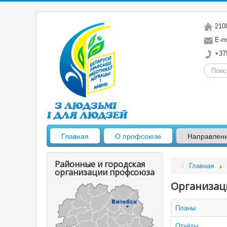
2100
E-ma
+375
Искать.
Главная
О профсоюзе
Направлен
Районные и городская
Главная
организации профсоюза
Организац
Планы
Отчёты