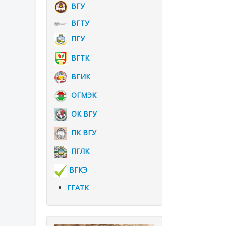
ВГУ
ВГТУ
ПГУ
ВГТК
ВГИК
ОГМЭК
ОК ВГУ
ПК ВГУ
ПГЛК
ВГКЭ
ГГАТК