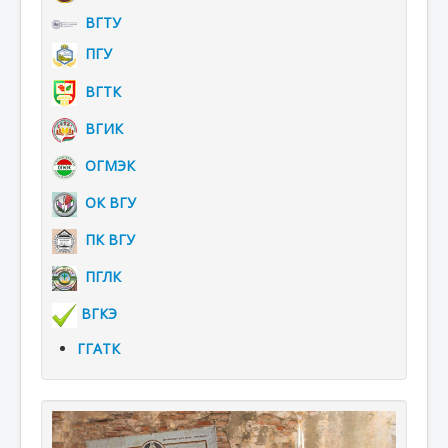
ВГТУ
ПГУ
ВГТК
ВГИК
ОГМЭК
ОК ВГУ
ПК ВГУ
ПГЛК
ВГКЭ
ГГАТК