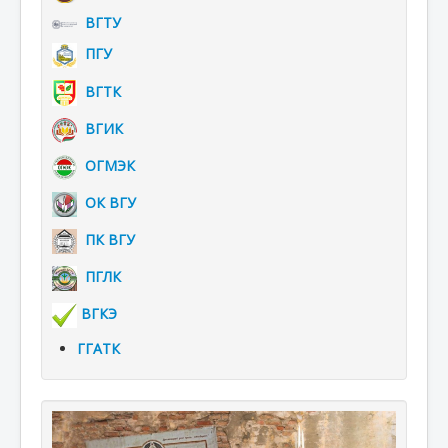
ВГТУ
ПГУ
ВГТК
ВГИК
ОГМЭК
ОК ВГУ
ПК ВГУ
ПГЛК
ВГКЭ
ГГАТК