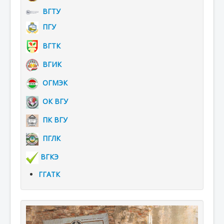
ВГТУ
ПГУ
ВГТК
ВГИК
ОГМЭК
ОК ВГУ
ПК ВГУ
ПГЛК
ВГКЭ
ГГАТК