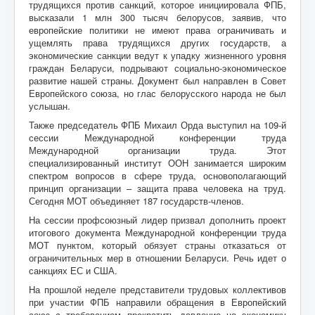
трудящихся против санкций, которое инициировала ФПБ,
высказали 1 млн 300 тысяч белорусов, заявив, что
европейские политики не имеют права ограничивать и
ущемлять права трудящихся других государств, а
экономические санкции ведут к упадку жизненного уровня
граждан Беларуси, подрывают социально-экономическое
развитие нашей страны. Документ был направлен в Совет
Европейского союза, но глас белорусского народа не был
услышан.
Также председатель ФПБ Михаил Орда выступил на 109-й
сессии Международной конференции труда
Международной организации труда. Этот
специализированный институт ООН занимается широким
спектром вопросов в сфере труда, основополагающий
принцип организации – защита права человека на труд.
Сегодня МОТ объединяет 187 государств-членов.
На сессии профсоюзный лидер призвал дополнить проект
итогового документа Международной конференции труда
МОТ пунктом, который обязует страны отказаться от
ограничительных мер в отношении Беларуси. Речь идет о
санкциях ЕС и США.
На прошлой неделе представители трудовых коллективов
при участии ФПБ направили обращения в Европейский
союз с требованием прекратить давление на экономику