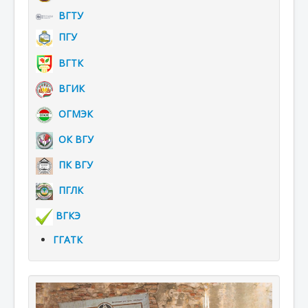
ВГТУ
ПГУ
ВГТК
ВГИК
ОГМЭК
ОК ВГУ
ПК ВГУ
ПГЛК
ВГКЭ
ГГАТК