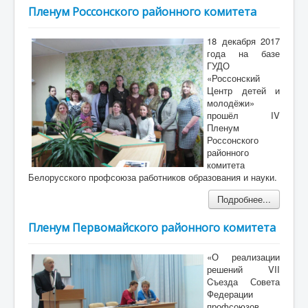
Пленум Россонского районного комитета
18 декабря 2017
года на базе
ГУДО
«Россонский
Центр детей и
молодёжи»
прошёл IV
Пленум
Россонского
районного
комитета
Белорусского профсоюза работников образования и науки.
Подробнее...
Пленум Первомайского районного комитета
«О реализации
решений VII
Cъезда Совета
Федерации
профсоюзов