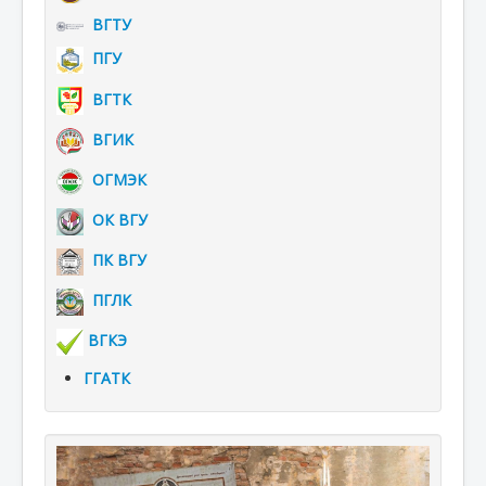
ВГТУ
ПГУ
ВГТК
ВГИК
ОГМЭК
ОК ВГУ
ПК ВГУ
ПГЛК
ВГКЭ
ГГАТК