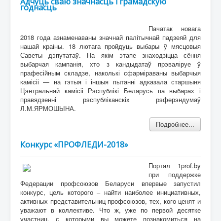
Адчуць сваю значнасць і грамадскую
годнасць
Пачатак новага
2018 года азнаменаваны значнай палітычнай падзеяй для
нашай краіны. 18 лютага пройдуць выбары ў мясцовыя
Саветы дэпутатаў. На якім этапе знаходзіцца сёння
выбарчая кампанія, хто з кандыдатаў прэваліруе ў
прафесійным складзе, наколькі сфарміраваны выбарчыя
камісіі — на гэтыя і іншыя пытанні адказала старшыня
Цэнтральнай камісіі Рэспублікі Беларусь па выбарах і
правядзенні рэспубліканскіх рэферэндумаў
Л.М.ЯРМОШЫНА.
Подробнее...
Конкурс «ПРОФЛЕДИ-2018»
Портал 1prof.by
при поддержке
Федерации профсоюзов Беларуси впервые запустил
конкурс, цель которого – найти наиболее инициативных,
активных представительниц профсоюзов, тех, кого ценят и
уважают в коллективе. Что ж, уже по первой десятке
участниц, с которыми вы можете познакомиться на