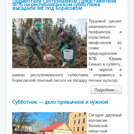
Поработали с энтузиазмом. Представители
ФПБ на республиканском субботнике
высадили лес под Борисовом
Трудовой десант
национального
профцентра и
отраслевых
профсоюзов во
главе с
председателем
ФПБ Юрием
Сенько в субботу,
18 апреля, в
рамках республиканского субботника отправился в
Борисовский опытный лесхоз на посадку лесных культур.
Подробнее...
Субботник — дело привычное и нужное!
Сегодня дружный
коллектив
Витебской
областной