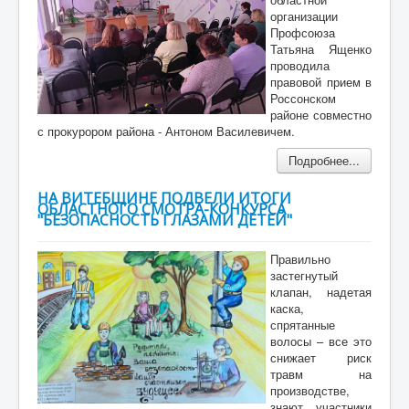
организации
Профсоюза
Татьяна Ященко
проводила
правовой прием в
Россонском
районе совместно
с прокурором района - Антоном Василевичем.
Подробнее...
НА ВИТЕБЩИНЕ ПОДВЕЛИ ИТОГИ
ОБЛАСТНОГО СМОТРА-КОНКУРСА
"БЕЗОПАСНОСТЬ ГЛАЗАМИ ДЕТЕЙ"
Правильно
застегнутый
клапан, надетая
каска,
спрятанные
волосы – все это
снижает риск
травм на
производстве,
знают участники