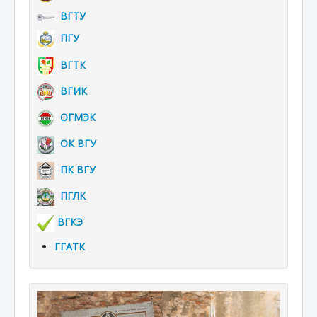
ВГТУ
ПГУ
ВГТК
ВГИК
ОГМЭК
ОК ВГУ
ПК ВГУ
ПГЛК
ВГКЭ
ГГАТК