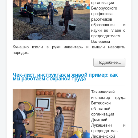
организации
Белорусского
профсоюза
работников
образования и
науки во главе с
председателем
Валерием
Кунашко взяли в руки инвентарь и вышли наводить
порядок.
Подробнее...
Чек-лист, инструктаж и живой пример: как
мы работаем с охраной труда
Технический
инспектор труда
Витебской
областной
организации
Дмитрий
Лукашевич и
председатель
Лиозненской