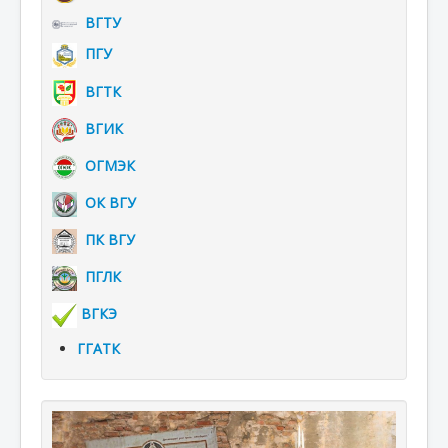
ВГТУ
ПГУ
ВГТК
ВГИК
ОГМЭК
ОК ВГУ
ПК ВГУ
ПГЛК
ВГКЭ
ГГАТК